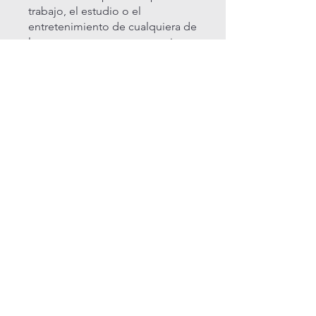
trabajo, el estudio o el
entretenimiento de cualquiera de
los cursos que tenemos aqui para
ti, un mantenimiento adecuado
es clave para mantenerla
funcionando como nueva.
¡Comencemos a explorar las
mejores prácticas y herramientas
para que tu equipo esté siempre
en su mejor forma!
Unirme ahora
¿Quieres saber sobre nuestros
cursos online? anotate aqui