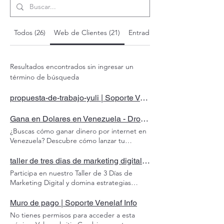
Todos (26)
Web de Clientes (21)
Entradas del blog (5)
Resultados encontrados sin ingresar un
término de búsqueda
propuesta-de-trabajo-yuli | Soporte Venelaf Info
Gana en Dolares en Venezuela - Drop Servicing | Soporte Venelaf Info
¿Buscas cómo ganar dinero por internet en
Venezuela? Descubre cómo lanzar tu
agencia de marketing digital llave en mano
con Venelaf y empieza a trabajar en dólares
taller de tres dias de marketing digital | Soporte Venelaf Info
desde casa. Como ganar dinero por
Participa en nuestro Taller de 3 Días de
internet en Venezuela Cómo ganar dinero
Marketing Digital y domina estrategias
en dolares por Internet en Venezuela con
efectivas para redes sociales, embudos de
una agencia de markerting digital llave en
venta y fidelización de clientes. Aprende de
Muro de pago | Soporte Venelaf Info
mano ¿Estás en Venezuela y buscas cómo
expertos, optimiza tu presencia digital y
No tienes permisos para acceder a esta
ganar dinero por internet? La mayoría de los
lleva tu negocio al siguiente nivel. ¡Cupos