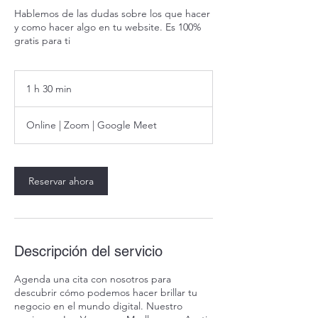
Hablemos de las dudas sobre los que hacer
y como hacer algo en tu website. Es 100%
gratis para ti
1 h 30 min
1
3
Online | Zoom | Google Meet
0
m
i
Reservar ahora
n
Descripción del servicio
Agenda una cita con nosotros para
descubrir cómo podemos hacer brillar tu
negocio en el mundo digital. Nuestro