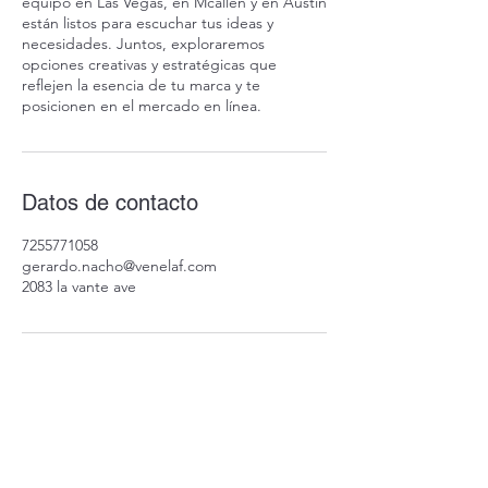
equipo en Las Vegas, en Mcallen y en Austin
están listos para escuchar tus ideas y
necesidades. Juntos, exploraremos
opciones creativas y estratégicas que
reflejen la esencia de tu marca y te
posicionen en el mercado en línea.
Datos de contacto
7255771058
gerardo.nacho@venelaf.com
2083 la vante ave
¿Quieres saber sobre nuestros
cursos online? anotate aqui